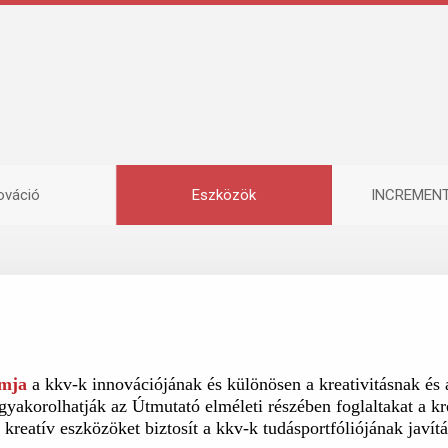
ováció
Eszközök
INCREMENTA
rmja
a kkv-k innovációjának és különösen a kreativitásnak és
gyakorolhatják az Útmutató elméleti részében foglaltakat a kr
kreatív eszközöket biztosít a kkv-k tudásportfóliójának javítá