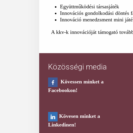
Együttműködési társasjáték
Innovációs gondolkodási döntés f
Innováció menedzsment mini ját
A kkv-k innovációját támogató tovább
Közösségi media
Kövessen minket a
Facebookon!
Kövesen minket a
Linkedinen!