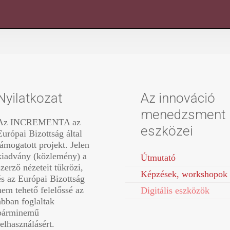
Nyilatkozat
Az innováció
menedzsment
Az INCREMENTA az
eszközei
Európai Bizottság által
támogatott projekt. Jelen
kiadvány (közlemény) a
Útmutató
szerző nézeteit tükrözi,
Képzések, workshopok
és az Európai Bizottság
nem tehető felelőssé az
Digitális eszközök
abban foglaltak
bárminemű
felhasználásért.