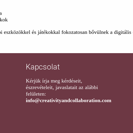
a
ékok
i eszközökkel és játékokkal fokozatosan bővülnek a digitális
Kapcsolat
Kérjük írja meg kérdéseit,
észrevételeit, javaslatait az alábbi
felületen:
info@creativityandcollaboration.com