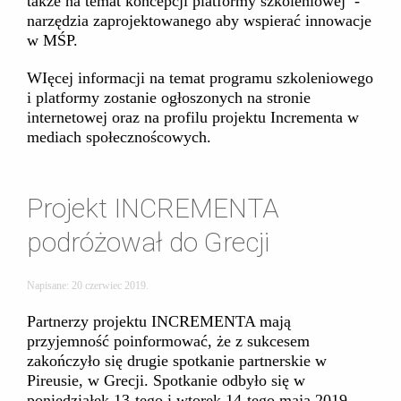
także na temat koncepcji platformy szkoleniowej -
narzędzia zaprojektowanego aby wspierać innowacje
w MŚP.
WIęcej informacji na temat programu szkoleniowego
i platformy zostanie ogłoszonych na stronie
internetowej oraz na profilu projektu Incrementa w
mediach społecznoścowych.
Projekt INCREMENTA
podróżował do Grecji
Napisane:
20 czerwiec 2019
.
Partnerzy projektu INCREMENTA mają
przyjemność poinformować, że z sukcesem
zakończyło się drugie spotkanie partnerskie w
Pireusie, w Grecji. Spotkanie odbyło się w
poniedziałek 13-tego i wtorek 14-tego maja 2019