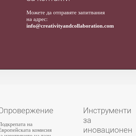
Можете да отправяте запитвания
на адрес
:
info@creativityandcollaboration.com
Опровержение
Инструменти
за
Подкрепата на
иновационен
Европейската комисия
за изготвянето на тази