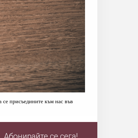
 се присъедините към нас във
Абонирайте се сега!