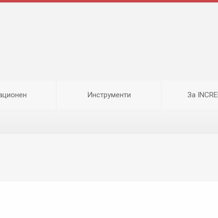
ационен
Инструменти
За INCR